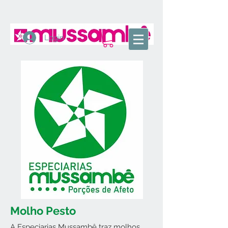
Login
Molho Pesto
A Especiarias Mussambê traz molhos,