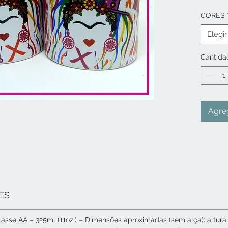
das ban
CORES
que não
inspire!!
Elegir
CANECA
Cantida
(11oz.)
impress
Agreg
ES
sse AA – 325ml (11oz.) – Dimensões aproximadas (sem alça): altura