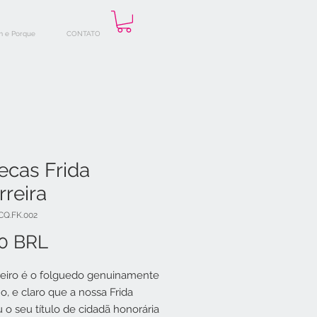
 e Porque
CONTATO
ecas Frida
reira
CQ.FK.002
Precio
00 BRL
eiro é o folguedo genuinamente
o, e claro que a nossa Frida
 o seu título de cidadã honorária