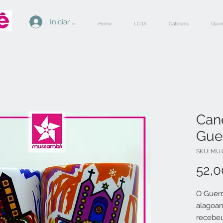
Iniciar sesión
Home
LOJA
Cafeteria
Quem
Can
Guer
SKU: MU.
52,
O Guerr
alagoan
recebeu