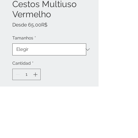
Cestos Multiuso
Vermelho
Precio
Desde
65,00R$
de
oferta
Tamanhos
*
Cantidad
*
Agregar al carrito
Esses cestos têxteis com cores
vibrantes se destacam em
qualquer ambiente, imprimindo
alegria e originalidade.