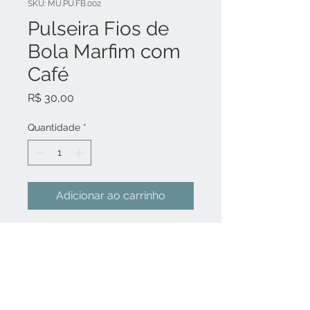
SKU: MU.PU.FB.002
Pulseira Fios de
Bola Marfim com
Café
Preço
R$ 30,00
Quantidade
*
Adicionar ao carrinho
Essa pulseira é feita com fios de
malha e cordões encerados na cor
café e bolas de madeira marfim
em tamanhos
diferentes. Dimensão aproximada