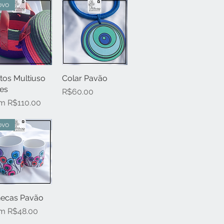
ovo
tos Multiuso
Quick View
Colar Pavão
Quick View
es
Price
R$60.00
e Price
om
R$110.00
ovo
ecas Pavão
Quick View
e Price
om
R$48.00