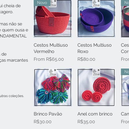
Novo
N
i cheia de
xagero.
 mas não se
de quem ousa e
 FUNDAMENTAL
Cestos Multiuso
Quick View
Cestos Multiuso
Quick View
Ces
Vermelho
Roxo
Cor
s de
Sale Price
Price
Sal
From
R$65.00
R$80.00
Fr
eças marcantes
N
tras coleções.
Brinco Pavão
Quick View
Anel com brinco
Quick View
Can
Price
Price
Sal
R$30.00
R$35.00
Fr