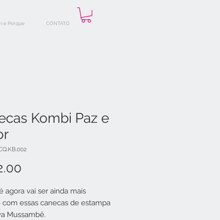
 e Porque
CONTATO
ecas Kombi Paz e
r
CQ.KB.002
Price
2.00
é agora vai ser ainda mais
o com essas canecas de estampa
iva Mussambê.