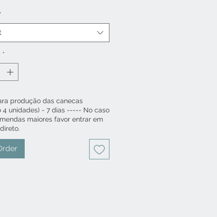
nha da paz e do amor, da era
*
 têm conceitos que valem muito
!!!
t
 de Porcelana Branca – 325ml
y
*
 – Estampa exclusiva Mussambê
a em alta temperatura.
ara produção das canecas
4 unidades) - 7 dias ----- No caso
mendas maiores favor entrar em
direto.
Order