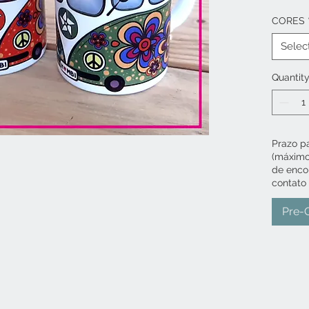
A Kombi
CORES
hippie,
até hoje
Selec
CANECA
Quantit
(11oz.)
impress
Prazo p
(máximo 
de enco
contato 
Pre-