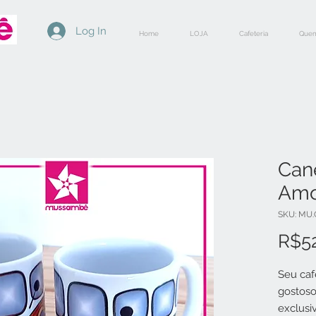
Log In
Home
LOJA
Cafeteria
Quem
Can
Amo
SKU: MU.
R$5
Seu caf
gostos
exclus