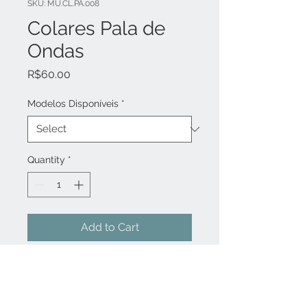
SKU: MU.CL.PA.008
Colares Pala de
Ondas
Price
R$60.00
Modelos Disponíveis
*
Quantity
*
Add to Cart
Linha Panos - Panos com
estampas exclusivas que se
transformam em adornos. Um