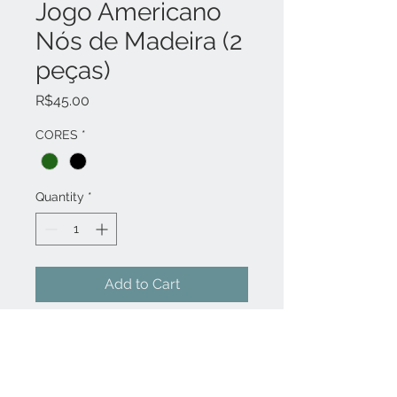
Jogo Americano
Nós de Madeira (2
peças)
Price
R$45.00
CORES
*
Quantity
*
Add to Cart
Super práticos esses jogos
americanos. Tecido macio ao
toque em dupla camada, uma