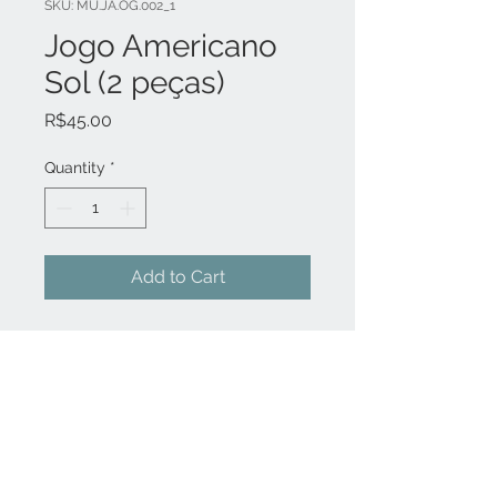
SKU: MU.JA.OG.002_1
Jogo Americano
Sol (2 peças)
Price
R$45.00
Quantity
*
Add to Cart
Super práticos esses jogos
americanos. Tecido macio ao
toque em dupla camada, uma
face lisa e outra com estampa
exclusiva da Mussambê, impressa
CUIDADOS e OBSERVAÇÕES
em alta temperatura que não